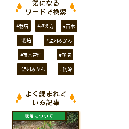
気になる
ワードで検索
#栽培
#植え方
#苗木
#栽培
#温州みかん
#苗木管理
#栽培
#温州みかん
#防除
よく読まれて
いる記事
栽培について