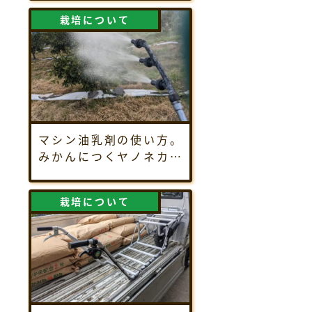
栽培について
マシン油乳剤の使い方。
みかんにつくヤノネカイ
ガラムシの駆除方法、農
薬散布のやり方を解説！
栽培について