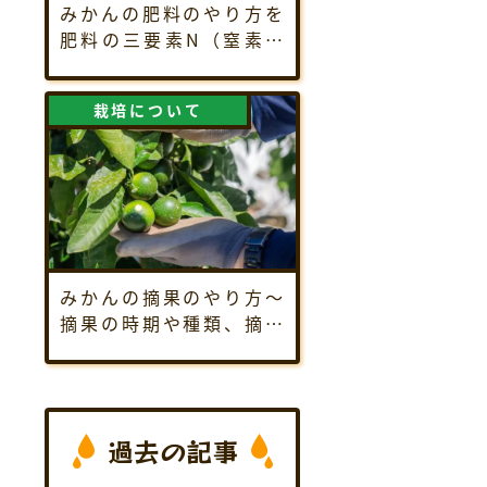
みかんの肥料のやり方を
肥料の三要素N（窒素）
P（リン酸）K（カリウム
に絞って解説します。
栽培について
みかんの摘果のやり方～
摘果の時期や種類、摘果
する理由など、1年間通し
ての摘果方法を紹介しま
す
過去の記事