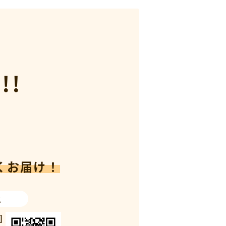
!!
くお届け！
2
]