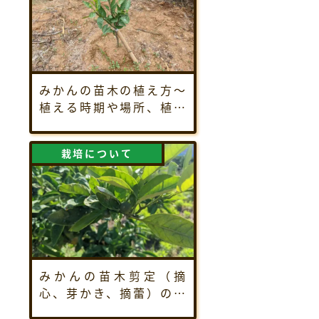
みかんの苗木の植え方～
植える時期や場所、植え
方についてご紹介
栽培について
みかんの苗木剪定（摘
心、芽かき、摘蕾）のや
り方や時期を解説