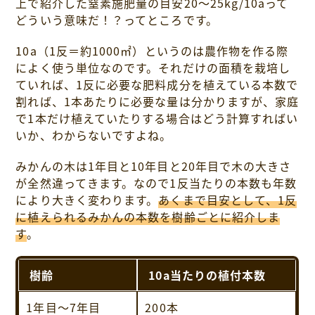
上で紹介した窒素施肥量の目安20～25kg/10aって
どういう意味だ！？ってところです。
10a（1反＝約1000㎡）というのは農作物を作る際
によく使う単位なのです。それだけの面積を栽培し
ていれば、1反に必要な肥料成分を植えている本数で
割れば、1本あたりに必要な量は分かりますが、家庭
で1本だけ植えていたりする場合はどう計算すればい
いか、わからないですよね。
みかんの木は1年目と10年目と20年目で木の大きさ
が全然違ってきます。なので1反当たりの本数も年数
により大きく変わります。
あくまで目安として、1反
に植えられるみかんの本数を樹齢ごとに紹介しま
す
。
樹齢
10a当たりの植付本数
1年目～7年目
200本