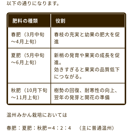
以下の通りになります。
肥料の種類
役割
春肥（3月中旬
春枝の充実と幼果の肥大を促
～4月上旬）
進
夏肥（5月中旬
新梢の発育や果実の成長を促
～6月上旬）
進。
効きすぎると果実の品質低下
につながる。
秋肥（10月下旬
樹勢の回復、耐寒性の向上、
～11月上旬）
翌年の発芽と開花の準備
温州みかん栽培においては
春肥：夏肥：秋肥＝4：2：4 （主に普通温州）