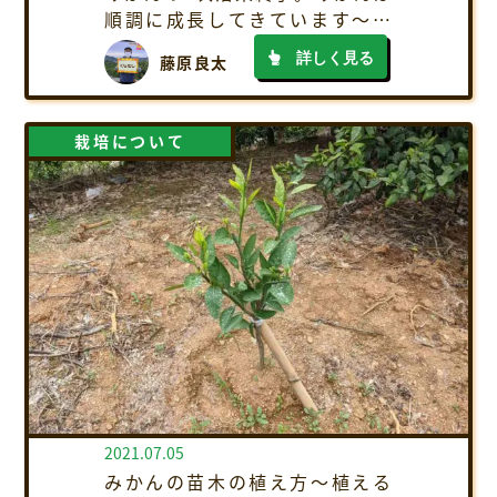
順調に成長してきています～み
かん日記2024年7月編～
詳しく見る
藤原良太
栽培について
2021.07.05
みかんの苗木の植え方～植える