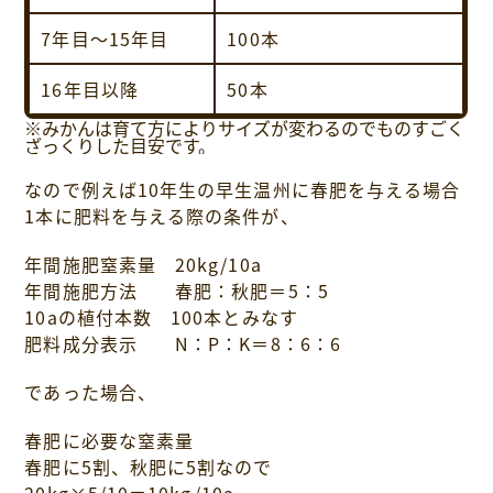
7年目～15年目
100本
16年目以降
50本
※みかんは育て方によりサイズが変わるのでものすごく
ざっくりした目安です。
なので例えば10年生の早生温州に春肥を与える場合
1本に肥料を与える際の条件が、
年間施肥窒素量 20kg/10a
年間施肥方法 春肥：秋肥＝5：5
10aの植付本数 100本とみなす
肥料成分表示 N：P：K＝8：6：6
であった場合、
春肥に必要な窒素量
春肥に5割、秋肥に5割なので
20kg×5/10＝10kg/10a