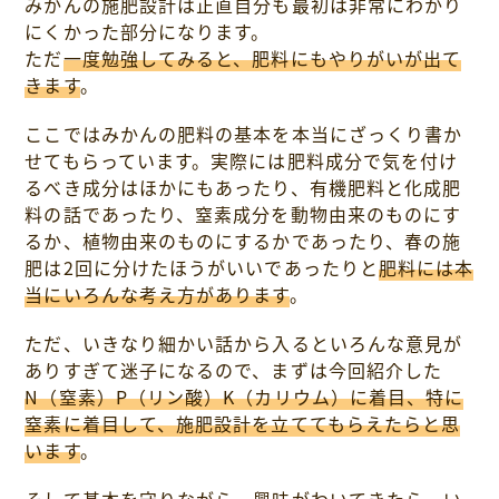
みかんの施肥設計は正直自分も最初は非常にわかり
にくかった部分になります。
ただ
一度勉強してみると、肥料にもやりがいが出て
きます
。
ここではみかんの肥料の基本を本当にざっくり書か
せてもらっています。実際には肥料成分で気を付け
るべき成分はほかにもあったり、有機肥料と化成肥
料の話であったり、窒素成分を動物由来のものにす
るか、植物由来のものにするかであったり、春の施
肥は2回に分けたほうがいいであったりと
肥料には本
当にいろんな考え方があります
。
ただ、いきなり細かい話から入るといろんな意見が
ありすぎて迷子になるので、まずは今回紹介した
N（窒素）P（リン酸）K（カリウム）に着目、特に
窒素に着目して、施肥設計を立ててもらえたらと思
います
。
そして基本を守りながら、興味がわいてきたら、い