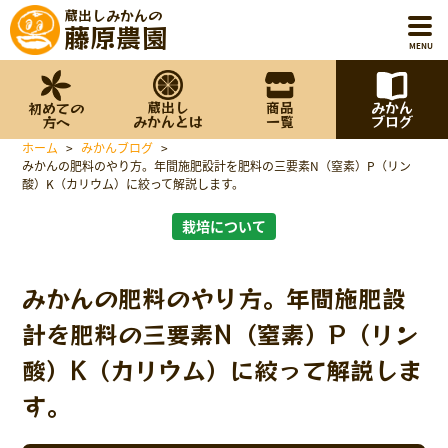
蔵出しみかんの
藤原農園
MENU
蔵出し
商品
みかん
初めての
ホーム
みかんとは
一覧
ブログ
方へ
ホーム
>
みかんブログ
>
初めての方へ
みかんの肥料のやり方。年間施肥設計を肥料の三要素N（窒素）P（リン
酸）K（カリウム）に絞って解説します。
蔵出しみかんとは
栽培について
商品一覧
みかんの肥料のやり方。年間施肥設
みかんブログ
計を肥料の三要素N（窒素）P（リン
酸）K（カリウム）に絞って解説しま
藤原農園について
す。
お知らせ