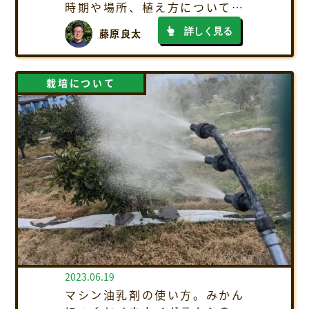
時期や場所、植え方についてご
紹介
詳しく見る
藤原良太
栽培について
2023.06.19
マシン油乳剤の使い方。みかん