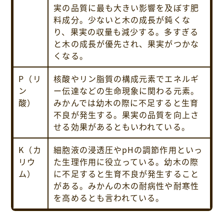
実の品質に最も大きい影響を及ぼす肥
料成分。少ないと木の成長が鈍くな
り、果実の収量も減少する。多すぎる
と木の成長が優先され、果実がつかな
くなる。
P（リ
核酸やリン脂質の構成元素でエネルギ
ン
ー伝達などの生命現象に関わる元素。
酸）
みかんでは幼木の際に不足すると生育
不良が発生する。果実の品質を向上さ
せる効果があるともいわれている。
K（カ
細胞液の浸透圧やpHの調節作用といっ
リウ
た生理作用に役立っている。幼木の際
ム）
に不足すると生育不良が発生すること
がある。みかんの木の耐病性や耐寒性
を高めるとも言われている。