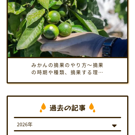
みかんの摘果のやり方～摘果
の時期や種類、摘果する理由
など、1年間通しての摘果方法
を紹介します
過去の記事
2026年