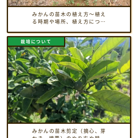
みかんの苗木の植え方～植え
る時期や場所、植え方につい
てご紹介
栽培について
みかんの苗木剪定（摘心、芽
かき、摘蕾）のやり方や時期