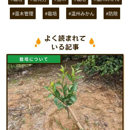
#苗木管理
#栽培
#温州みかん
#防除
よく読まれて
いる記事
栽培について