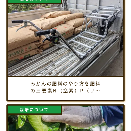
みかんの肥料のやり方を肥料
の三要素N（窒素）P（リン
酸）K（カリウムに絞って解
説します。
栽培について