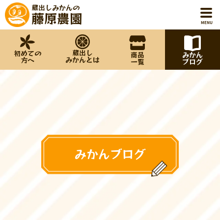
蔵出しみかんの
藤原農園
MENU
蔵出し
初めての
商品
みかん
ホーム
みかんとは
方へ
一覧
ブログ
初めての方へ
蔵出しみかんとは
商品一覧
みかんブログ
みかんブログ
藤原農園について
お知らせ