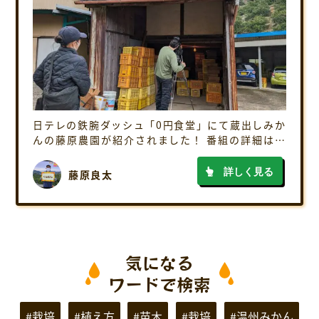
日テレの鉄腕ダッシュ「0円食堂」にて蔵出しみか
んの藤原農園が紹介されました！ 番組の詳細は以
下の通り 番組情報 放送局 日本テレビ 番組名 鉄腕
ダッシュ「0円食堂」 日時 2月11日（日）19時～
詳しく見る
藤原良太
出演者 国分太一さん、 […]
気になる
ワードで検索
#栽培
#植え方
#苗木
#栽培
#温州みかん