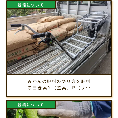
方を解説！
栽培について
みかんの肥料のやり方を肥料
の三要素N（窒素）P（リン
酸）K（カリウムに絞って解
説します。
栽培について