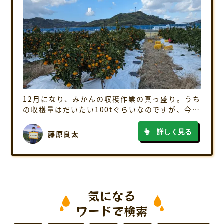
12月になり、みかんの収穫作業の真っ盛り。うち
の収穫量はだいたい100tぐらいなのですが、今そ
の半分の50tぐらいの収穫を終えたところです 蔵
出しみかん産地ならではの蔵入れ作業も日々進ん
詳しく見る
藤原良太
でいます。 昨月もお伝えした通り、 […]
気になる
ワードで検索