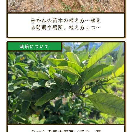
みかんの苗木の植え方～植え
る時期や場所、植え方につい
てご紹介
栽培について
みかんの苗木剪定（摘心、芽