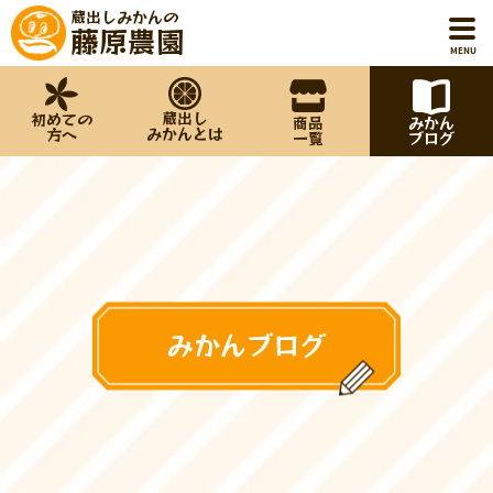
蔵出しみかんの
藤原農園
MENU
蔵出し
初めての
商品
みかん
ホーム
みかんとは
方へ
一覧
ブログ
初めての方へ
蔵出しみかんとは
商品一覧
みかんブログ
みかんブログ
藤原農園について
お知らせ