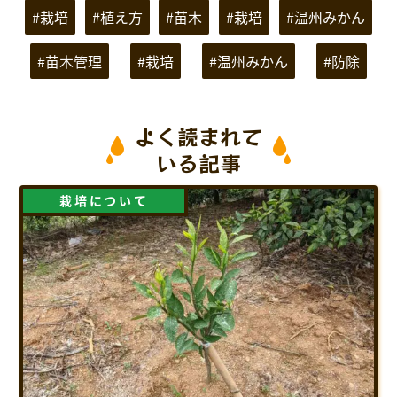
#栽培
#植え方
#苗木
#栽培
#温州みかん
#苗木管理
#栽培
#温州みかん
#防除
よく読まれて
いる記事
栽培について