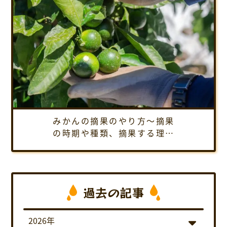
みかんの摘果のやり方～摘果
の時期や種類、摘果する理由
など、1年間通しての摘果方法
を紹介します
過去の記事
2026年