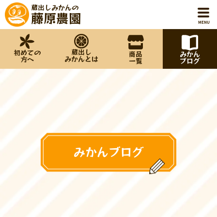
蔵出しみかんの
藤原農園
MENU
蔵出し
初めての
商品
みかん
ホーム
みかんとは
方へ
一覧
ブログ
初めての方へ
蔵出しみかんとは
商品一覧
みかんブログ
みかんブログ
藤原農園について
お知らせ