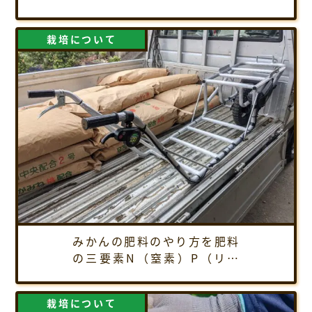
の駆除方法、農薬散布のやり
方を解説！
栽培について
みかんの肥料のやり方を肥料
の三要素N（窒素）P（リン
酸）K（カリウムに絞って解
説します。
栽培について