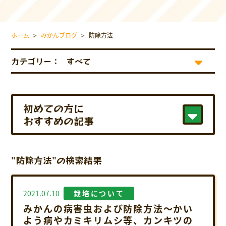
採用情報について
お問い合わせ
ホーム
>
みかんブログ
>
防除方法
プライバシーポリシー
カテゴリー：
初めての方に
おすすめの記事
"防除方法"の検索結果
2021.07.10
栽培について
みかんの病害虫および防除方法～かい
よう病やカミキリムシ等、カンキツの