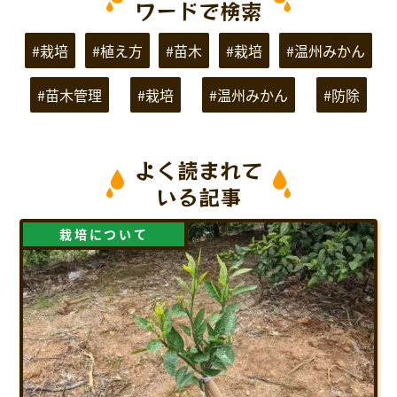
ワードで検索
#栽培
#植え方
#苗木
#栽培
#温州みかん
#苗木管理
#栽培
#温州みかん
#防除
よく読まれて
いる記事
栽培について