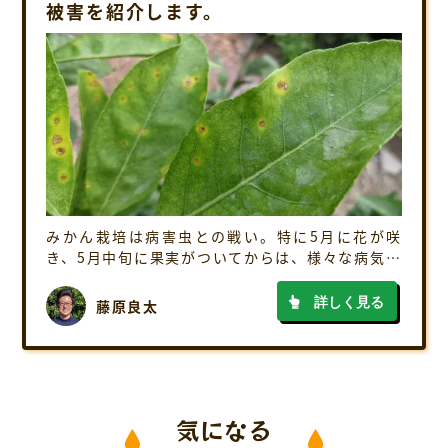
被害を紹介します。
みかん栽培は病害虫との戦い。特に5月に花が咲
き、5月中旬に果実がついてからは、様々な病気や
害虫からみかんを守っていく必要があります。 た
だ、本当に無数の被害があるので、被害をみつけ
詳しく見る
藤原良太
ても、何が原因で、どんな防除をすればよい […]
気になる