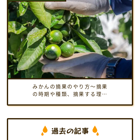
みかんの摘果のやり方～摘果
の時期や種類、摘果する理由
など、1年間通しての摘果方法
を紹介します
過去の記事