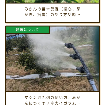
みかんの苗木剪定（摘心、芽
かき、摘蕾）のやり方や時期
を解説
栽培について
マシン油乳剤の使い方。みか
んにつくヤノネカイガラムシ