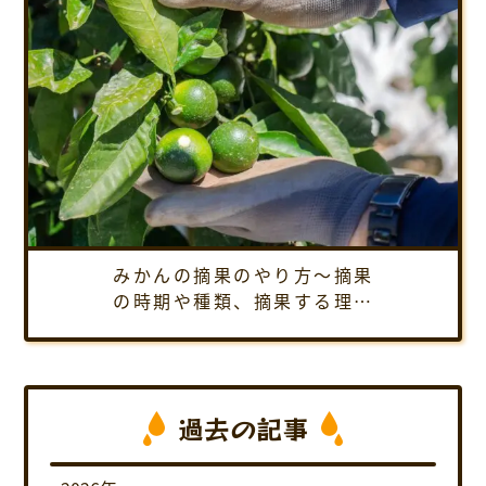
みかんの摘果のやり方～摘果
の時期や種類、摘果する理由
など、1年間通しての摘果方法
を紹介します
過去の記事