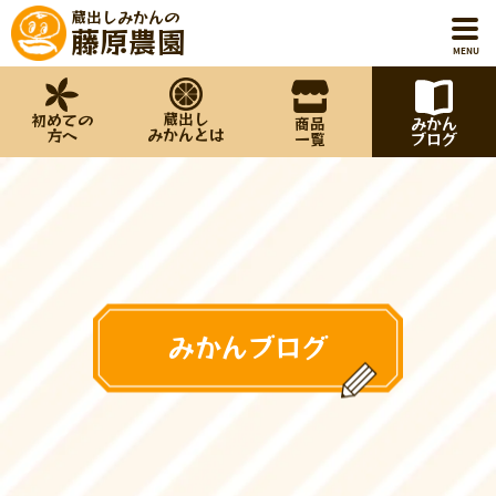
蔵出しみかんの
藤原農園
MENU
蔵出し
初めての
商品
みかん
ホーム
みかんとは
方へ
一覧
ブログ
初めての方へ
蔵出しみかんとは
商品一覧
みかんブログ
みかんブログ
藤原農園について
お知らせ