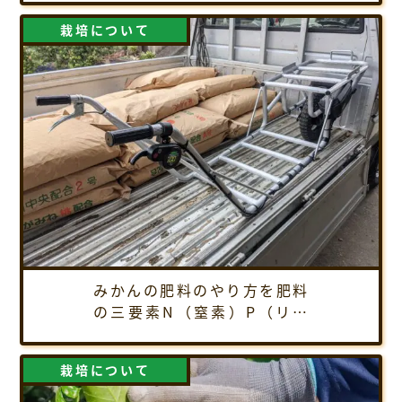
方を解説！
栽培について
みかんの肥料のやり方を肥料
の三要素N（窒素）P（リン
酸）K（カリウムに絞って解
説します。
栽培について