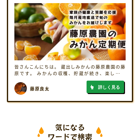
皆さんこんにちは。 蔵出しみかんの藤原農園の藤
原です。 みかんの収穫、貯蔵が続き、楽しい毎
日。 そんな中で先週末、小学校時代の同級生から
子供に収穫体験させてほしいという連絡が。 繁忙
詳しく見る
藤原良太
期なのでなかなかそういうイベントは難し […]
気になる
ワードで検索