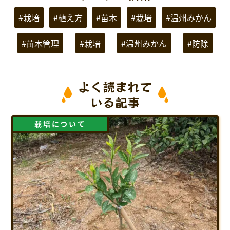
#栽培
#植え方
#苗木
#栽培
#温州みかん
#苗木管理
#栽培
#温州みかん
#防除
よく読まれて
いる記事
栽培について