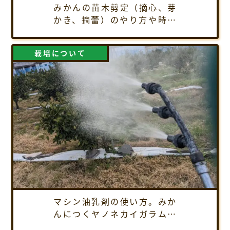
みかんの苗木剪定（摘心、芽
かき、摘蕾）のやり方や時期
を解説
栽培について
マシン油乳剤の使い方。みか
んにつくヤノネカイガラムシ
の駆除方法、農薬散布のやり