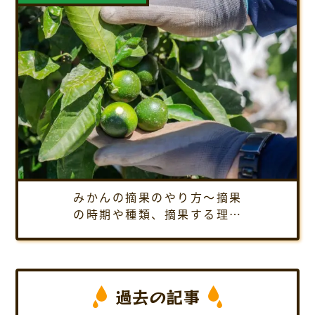
みかんの摘果のやり方～摘果
の時期や種類、摘果する理由
など、1年間通しての摘果方法
を紹介します
過去の記事