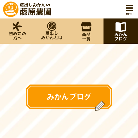
蔵出しみかんの
藤原農園
MENU
蔵出し
初めての
商品
みかん
ホーム
みかんとは
方へ
一覧
ブログ
初めての方へ
蔵出しみかんとは
商品一覧
みかんブログ
みかんブログ
藤原農園について
お知らせ