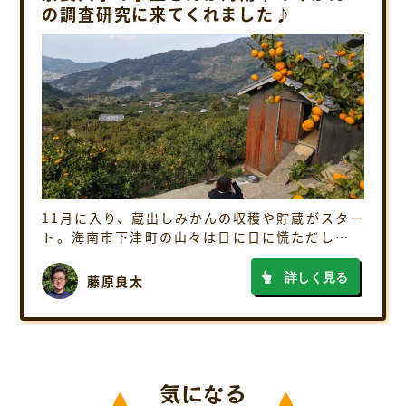
の調査研究に来てくれました♪
11月に入り、蔵出しみかんの収穫や貯蔵がスター
ト。海南市下津町の山々は日に日に慌ただしさを
増してきています。 そんな中で、HPに嬉しい連絡
が入りました♪ 「海南市におけるみかんの生産と
詳しく見る
藤原良太
出荷・流通」というテーマで貴園を見学 […]
気になる