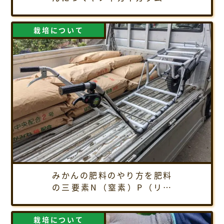
の駆除方法、農薬散布のやり
方を解説！
栽培について
みかんの肥料のやり方を肥料
の三要素N（窒素）P（リン
酸）K（カリウムに絞って解
説します。
栽培について