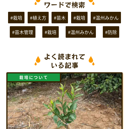
ワードで検索
#栽培
#植え方
#苗木
#栽培
#温州みかん
#苗木管理
#栽培
#温州みかん
#防除
よく読まれて
いる記事
栽培について