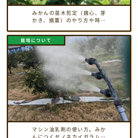
みかんの苗木剪定（摘心、芽
かき、摘蕾）のやり方や時期
を解説
栽培について
マシン油乳剤の使い方。みか
んにつくヤノネカイガラムシ