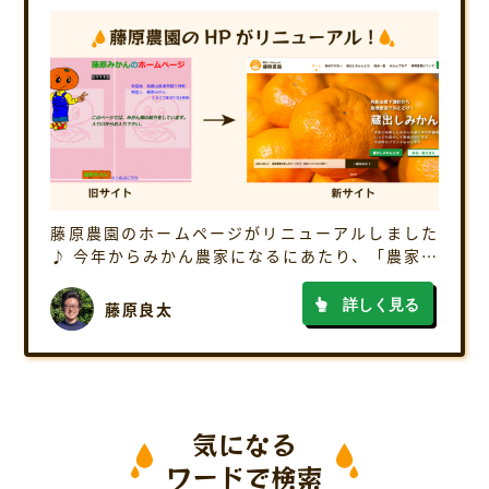
藤原農園のホームページがリニューアルしました
♪ 今年からみかん農家になるにあたり、「農家だ
からこそお伝えできる、みかんの栽培情報や豆知
識など、いろんな情報を発信して、皆さんにみか
詳しく見る
藤原良太
んの魅力をお伝えしたい」そんな思いで、HP […]
気になる
ワードで検索