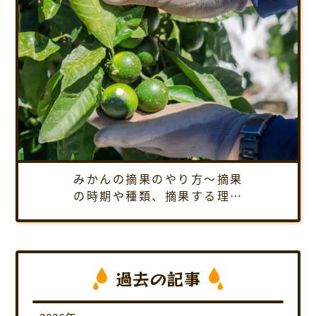
みかんの摘果のやり方～摘果
の時期や種類、摘果する理由
など、1年間通しての摘果方法
を紹介します
過去の記事