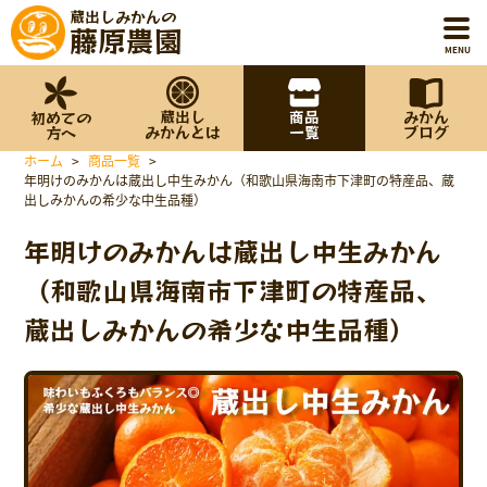
蔵出しみかんの
藤原農園
MENU
蔵出し
商品
みかん
初めての
ホーム
みかんとは
一覧
ブログ
方へ
ホーム
>
商品一覧
>
初めての方へ
年明けのみかんは蔵出し中生みかん（和歌山県海南市下津町の特産品、蔵
出しみかんの希少な中生品種）
蔵出しみかんとは
年明けのみかんは蔵出し中生みかん
（和歌山県海南市下津町の特産品、
商品一覧
蔵出しみかんの希少な中生品種）
みかんブログ
藤原農園について
お知らせ