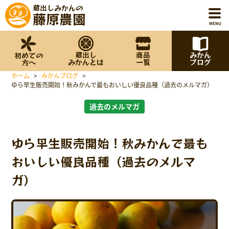
蔵出しみかんの
藤原農園
MENU
蔵出し
商品
みかん
初めての
ホーム
みかんとは
一覧
ブログ
方へ
ホーム
>
みかんブログ
>
初めての方へ
ゆら早生販売開始！秋みかんで最もおいしい優良品種（過去のメルマガ）
過去のメルマガ
蔵出しみかんとは
商品一覧
ゆら早生販売開始！秋みかんで最も
おいしい優良品種（過去のメルマ
みかんブログ
ガ）
藤原農園について
お知らせ