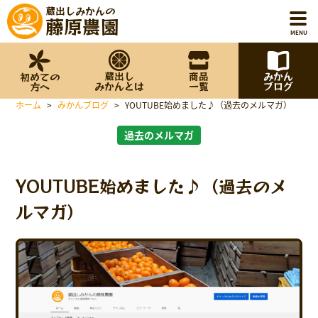
蔵出しみかんの
藤原農園
MENU
蔵出し
商品
みかん
初めての
ホーム
みかんとは
一覧
ブログ
方へ
ホーム
>
みかんブログ
>
YOUTUBE始めました♪（過去のメルマガ）
初めての方へ
過去のメルマガ
蔵出しみかんとは
YOUTUBE始めました♪（過去のメ
商品一覧
ルマガ）
みかんブログ
藤原農園について
お知らせ