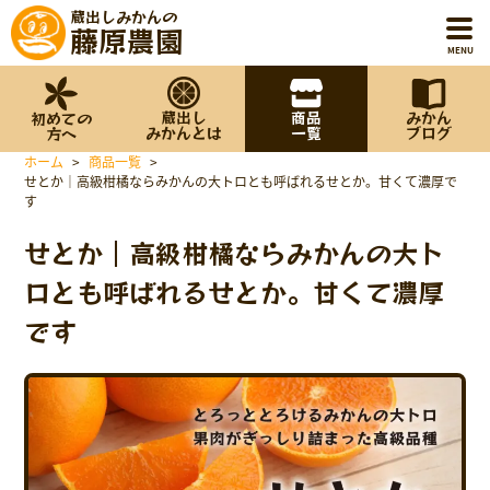
蔵出しみかんの
藤原農園
MENU
蔵出し
商品
みかん
初めての
ホーム
みかんとは
一覧
ブログ
方へ
ホーム
>
商品一覧
>
初めての方へ
せとか｜高級柑橘ならみかんの大トロとも呼ばれるせとか。甘くて濃厚で
す
蔵出しみかんとは
せとか｜高級柑橘ならみかんの大ト
ロとも呼ばれるせとか。甘くて濃厚
商品一覧
です
みかんブログ
藤原農園について
お知らせ