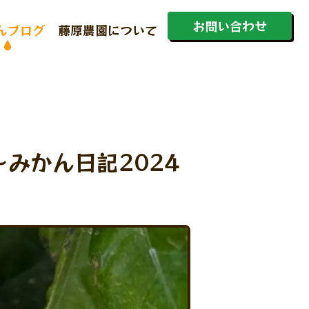
お問い合わせ
んブログ
藤原農園について
ホーム
みかん日記2024
初めての方へ
蔵出しみかんとは
商品一覧
みかんブログ