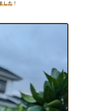
ました
！